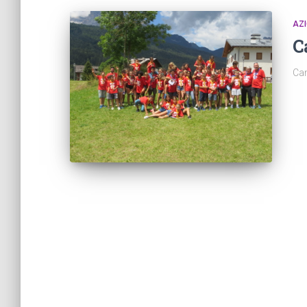
AZI
C
Ca