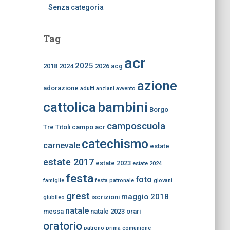
Senza categoria
Tag
acr
2025
2018
2024
2026
acg
azione
adorazione
adulti
anziani
avvento
bambini
cattolica
Borgo
camposcuola
Tre Titoli
campo acr
catechismo
carnevale
estate
estate 2017
estate 2023
estate 2024
festa
foto
famiglie
festa patronale
giovani
grest
maggio 2018
iscrizioni
giubileo
natale
messa
natale 2023
orari
oratorio
patrono
prima comunione