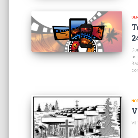
SE
T
2
Dom
asc
Bad
con
NOT
V
VI