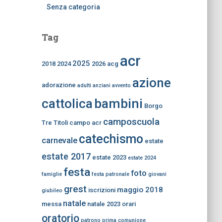
Senza categoria
Tag
acr
2025
2018
2024
2026
acg
azione
adorazione
adulti
anziani
avvento
bambini
cattolica
Borgo
camposcuola
Tre Titoli
campo acr
catechismo
carnevale
estate
estate 2017
estate 2023
estate 2024
festa
foto
famiglie
festa patronale
giovani
grest
maggio 2018
iscrizioni
giubileo
natale
messa
natale 2023
orari
oratorio
patrono
prima comunione