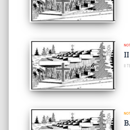
NOT
I
II
NOT
B