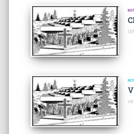
NOT
C
CE
NOT
V
VI