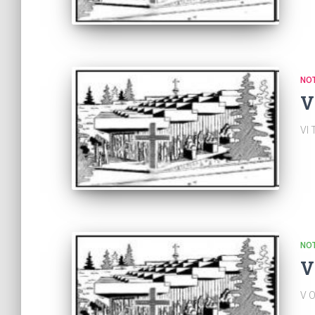
NOT
V
VI
NOT
V
V 