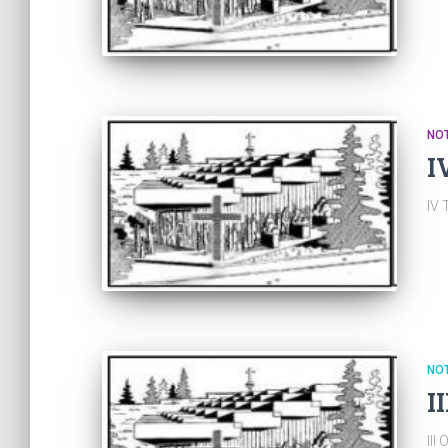
NOT
I
IV
NOT
I
III