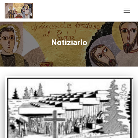
NAVIG
TOGG
Notiziario