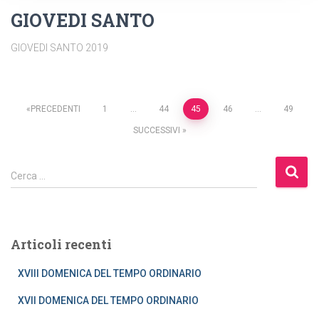
GIOVEDI SANTO
GIOVEDI SANTO 2019
Paginazione
PRECEDENTI
1
…
44
45
46
…
49
SUCCESSIVI
degli
R
articoli
Cerca …
i
c
e
r
Articoli recenti
c
a
XVIII DOMENICA DEL TEMPO ORDINARIO
p
e
XVII DOMENICA DEL TEMPO ORDINARIO
r