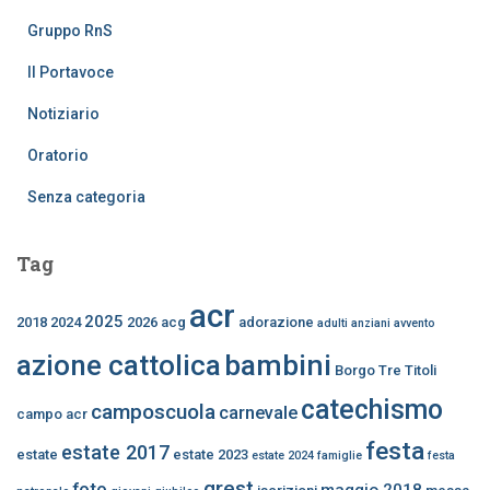
Gruppo RnS
Il Portavoce
Notiziario
Oratorio
Senza categoria
Tag
acr
2025
2018
2024
2026
acg
adorazione
adulti
anziani
avvento
bambini
azione cattolica
Borgo Tre Titoli
catechismo
camposcuola
carnevale
campo acr
festa
estate 2017
estate
estate 2023
estate 2024
famiglie
festa
grest
foto
maggio 2018