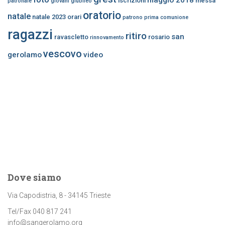
iscrizioni
messa
patronale
giovani
giubileo
oratorio
natale
natale 2023
orari
patrono
prima comunione
ragazzi
ritiro
san
ravascletto
rosario
rinnovamento
vescovo
gerolamo
video
Dove siamo
Via Capodistria, 8 - 34145 Trieste
Tel/Fax 040 817 241
info@sangerolamo.org