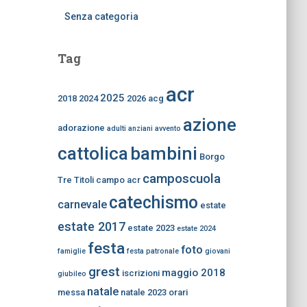
Senza categoria
Tag
acr
2025
2018
2024
2026
acg
azione
adorazione
adulti
anziani
avvento
bambini
cattolica
Borgo
camposcuola
Tre Titoli
campo acr
catechismo
carnevale
estate
estate 2017
estate 2023
estate 2024
festa
foto
famiglie
festa patronale
giovani
grest
maggio 2018
iscrizioni
giubileo
natale
messa
natale 2023
orari