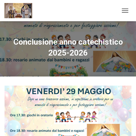
N
A
V
I
G
Conclusione anno catechistico
A
Z
2025-2026
I
O
N
E
T
O
G
G
L
E