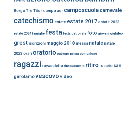
avvento
camposcuola
carnevale
Borgo Tre Titoli
campo acr
catechismo
estate 2017
estate
estate 2023
festa
foto
estate 2024
famiglie
festa patronale
giovani
giubileo
grest
natale
maggio 2018
iscrizioni
messa
natale
oratorio
2023
orari
patrono
prima comunione
ragazzi
ritiro
san
ravascletto
rosario
rinnovamento
vescovo
gerolamo
video