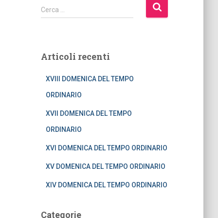
R
Cerca …
i
c
e
r
Articoli recenti
c
a
XVIII DOMENICA DEL TEMPO
p
e
ORDINARIO
r
:
XVII DOMENICA DEL TEMPO
ORDINARIO
XVI DOMENICA DEL TEMPO ORDINARIO
XV DOMENICA DEL TEMPO ORDINARIO
XIV DOMENICA DEL TEMPO ORDINARIO
Categorie