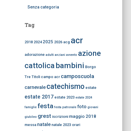
Senza categoria
Tag
acr
2025
2018
2024
2026
acg
azione
adorazione
adulti
anziani
avvento
bambini
cattolica
Borgo
camposcuola
Tre Titoli
campo acr
catechismo
carnevale
estate
estate 2017
estate 2023
estate 2024
festa
foto
famiglie
festa patronale
giovani
grest
maggio 2018
iscrizioni
giubileo
natale
messa
natale 2023
orari