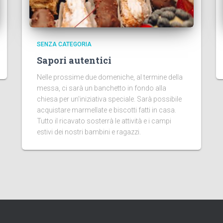
SENZA CATEGORIA
Sapori autentici
Nelle prossime due domeniche, al termine della
messa, ci sarà un banchetto in fondo alla
chiesa per un'iniziativa speciale. Sarà possibile
acquistare marmellate e biscotti fatti in casa.
Tutto il ricavato sosterrà le attività e i campi
estivi dei nostri bambini e ragazzi.