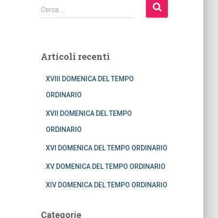
R
Cerca …
i
c
e
r
Articoli recenti
c
a
XVIII DOMENICA DEL TEMPO
p
e
ORDINARIO
r
:
XVII DOMENICA DEL TEMPO
ORDINARIO
XVI DOMENICA DEL TEMPO ORDINARIO
XV DOMENICA DEL TEMPO ORDINARIO
XIV DOMENICA DEL TEMPO ORDINARIO
Categorie