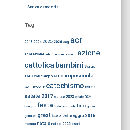
Senza categoria
Tag
acr
2025
2018
2024
2026
acg
azione
adorazione
adulti
anziani
avvento
bambini
cattolica
Borgo
camposcuola
Tre Titoli
campo acr
catechismo
carnevale
estate
estate 2017
estate 2023
estate 2024
festa
foto
famiglie
festa patronale
giovani
grest
maggio 2018
iscrizioni
giubileo
natale
messa
natale 2023
orari