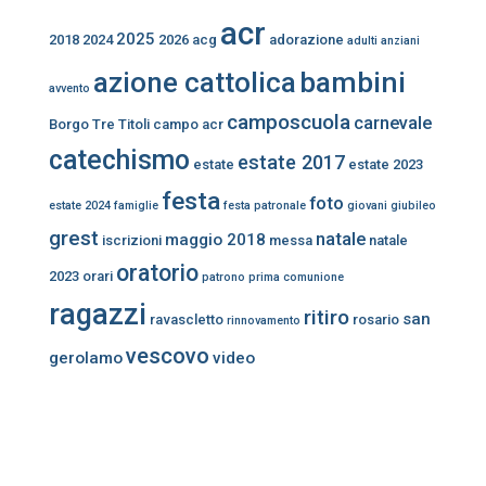
acr
2025
2018
2024
2026
acg
adorazione
adulti
anziani
bambini
azione cattolica
avvento
camposcuola
carnevale
Borgo Tre Titoli
campo acr
catechismo
estate 2017
estate
estate 2023
festa
foto
estate 2024
famiglie
festa patronale
giovani
giubileo
grest
natale
maggio 2018
iscrizioni
messa
natale
oratorio
2023
orari
patrono
prima comunione
ragazzi
ritiro
san
ravascletto
rosario
rinnovamento
vescovo
gerolamo
video