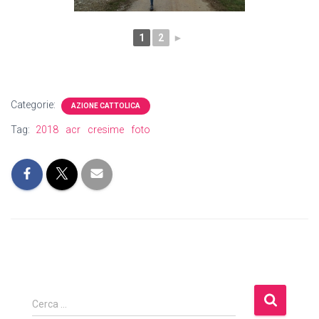
1
2
►
Categorie:
AZIONE CATTOLICA
Tag:
2018
acr
cresime
foto
R
Cerca …
i