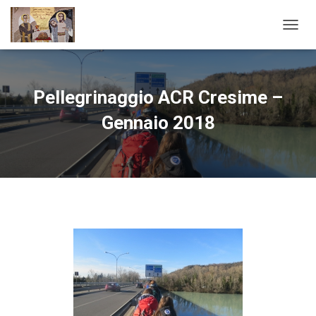
N
A
V
I
G
Pellegrinaggio ACR Cresime –
A
Z
Gennaio 2018
I
O
N
E
T
O
G
G
L
E